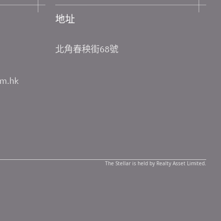
地址
北角春秧街68號
om.hk
The Stellar is held by Realty Asset Limited.