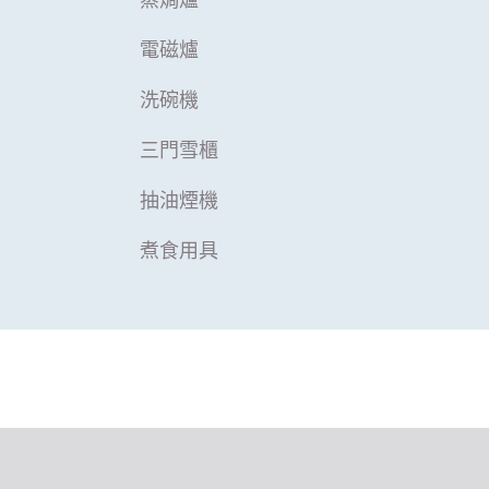
蒸焗爐
電磁爐
洗碗機
三門雪櫃
抽油煙機
煮食用具