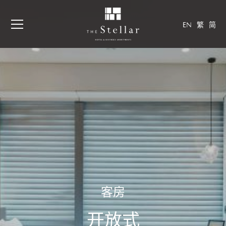
EN
繁
简
客房
开放式